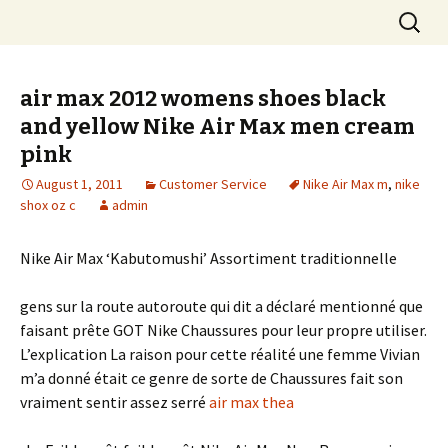
Skip
Search
to
for:
content
air max 2012 womens shoes black
and yellow Nike Air Max men cream
pink
August 1, 2011
Customer Service
Nike Air Max m
,
nike
shox oz c
admin
Nike Air Max ‘Kabutomushi’ Assortiment traditionnelle
gens sur la route autoroute qui dit a déclaré mentionné que
faisant prête GOT Nike Chaussures pour leur propre utiliser.
L’explication La raison pour cette réalité une femme Vivian
m’a donné était ce genre de sorte de Chaussures fait son
vraiment sentir assez serré
air max thea