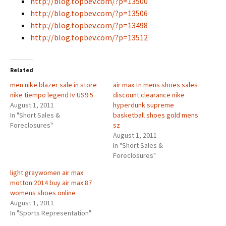
http://blog.topbev.com/?p=13500
http://blog.topbev.com/?p=13506
http://blog.topbev.com/?p=13498
http://blog.topbev.com/?p=13512
Related
men nike blazer sale in store
air max tn mens shoes sales
nike tiempo legend Iv US9 5
discount clearance nike
August 1, 2011
hyperdunk supreme
In "Short Sales &
basketball shoes gold mens
Foreclosures"
sz
August 1, 2011
In "Short Sales &
Foreclosures"
light graywomen air max
motton 2014 buy air max 87
womens shoes online
August 1, 2011
In "Sports Representation"